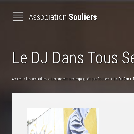
Association
Souliers
Présentation
de l'association
Le DJ Dans Tous Se
Animations
et
formations
Les
Actualités
Accueil
>
Les actualités
>
Les projets accompagnés par Souliers
>
Le DJ Dans 
Lettres
d'informations
Les
Bottes
secrètes