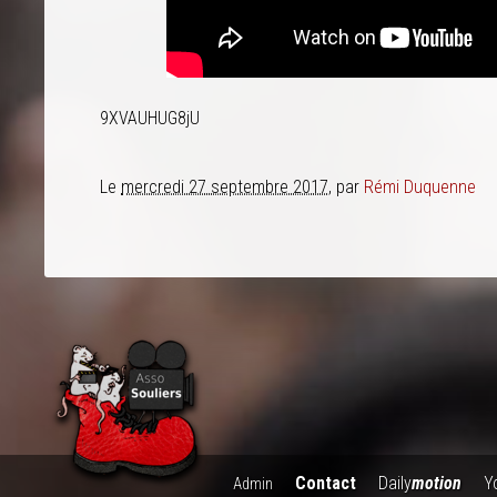
9XVAUHUG8jU
Le
mercredi 27 septembre 2017
, par
Rémi Duquenne
Contact
Daily
motion
Y
Admin