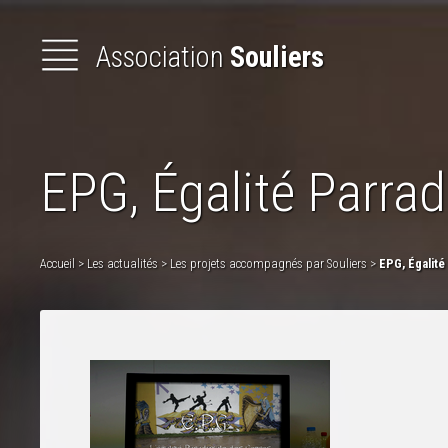
Association
Souliers
Présentation
de l'association
EPG, Égalité Parra
Animations
et
formations
Les
Actualités
Accueil
>
Les actualités
>
Les projets accompagnés par Souliers
>
EPG, Égalit
Lettres
d'informations
Les
Bottes
secrètes